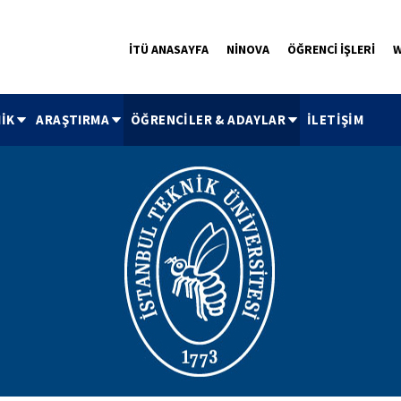
İTÜ ANASAYFA
NİNOVA
ÖĞRENCİ İŞLERİ
W
İK
ARAŞTIRMA
ÖĞRENCİLER & ADAYLAR
İLETİŞİM